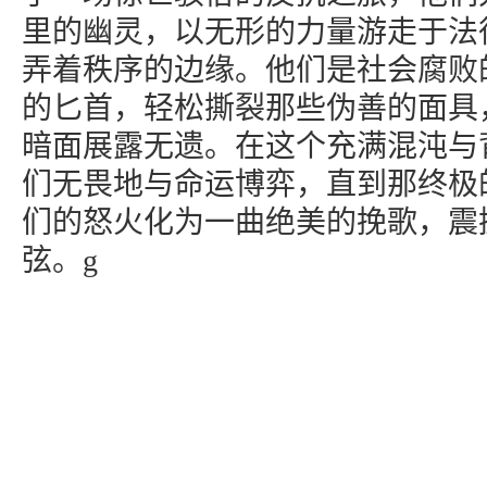
里的幽灵，以无形的力量游走于法
弄着秩序的边缘。他们是社会腐败
的匕首，轻松撕裂那些伪善的面具
暗面展露无遗。在这个充满混沌与
们无畏地与命运博弈，直到那终极
们的怒火化为一曲绝美的挽歌，震
弦。g