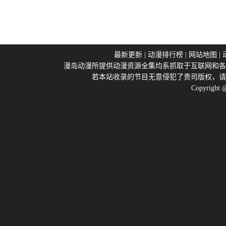
最新更新
|
动漫排行榜
|
网站地图
|
漫岛动漫所提供动漫资源全集均系抓取于互联网和各
若本站收录的节目无意侵犯了贵司版权，请
Copyright 