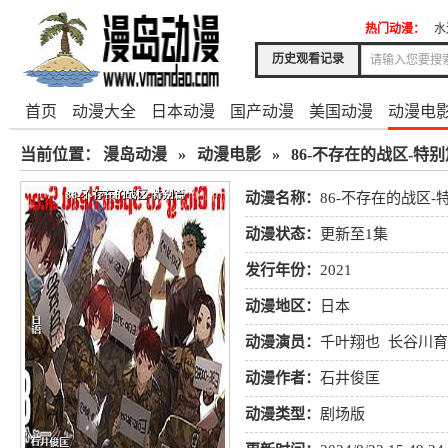
热门动漫：
水
历史观看记录
首页
动漫大全
日本动漫
国产动漫
美国动漫
动漫电
当前位置：
漫岛动漫
»
动漫电影
»
86-不存在的战区-特别
动漫名称：
86-不存在的战区-
动漫状态：
更新至1集
发行年份：
2021
动漫地区：
日本
动漫演员：
千叶翔也
长谷川育
织
铃代纱弓
白石晴香
石谷
动漫作者：
石井俊匡
动漫类型：
剧场版