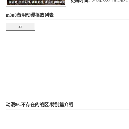
更新时间：
2024/8/22 15:49:34
m3u8备用动漫播放列表
SP
动漫86-不存在的战区-特别篇介绍