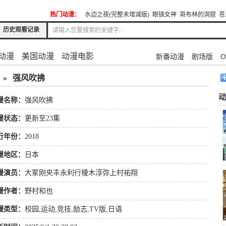
热门动漫：
水边之夜(完整未增减版)
眼镜女神
哥布林的洞窟
苍
历史观看记录
动漫
美国动漫
动漫电影
新番动漫
剧场版
O
»
强风吹拂
漫名称：
强风吹拂
漫状态：
更新至23集
行年份：
2018
漫地区：
日本
漫演员：
大冢刚央丰永利行榎木淳弥上村祐翔
漫作者：
野村和也
漫类型：
校园
,
运动
,
竞技
,
励志
,
TV版
,
日语