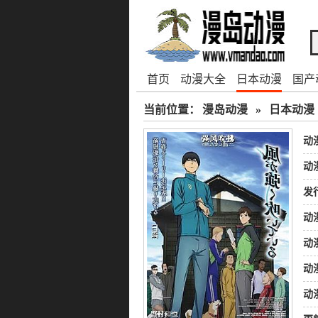
首页
动漫大全
日本动漫
国产
当前位置：
漫岛动漫
»
日本动漫
动
动
发
动
动
动
动