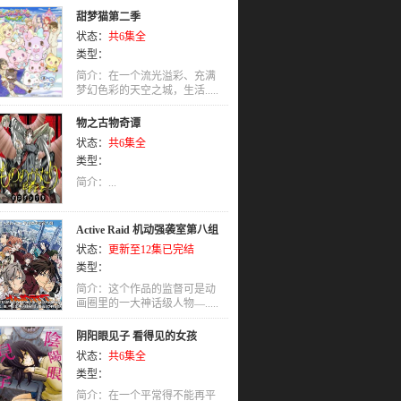
甜梦猫第二季
状态：
共6集全
类型：
简介：在一个流光溢彩、充满
梦幻色彩的天空之城，生活.....
物之古物奇谭
状态：
共6集全
类型：
简介：...
Active Raid 机动强袭室第八组
状态：
更新至12集已完结
类型：
简介：这个作品的监督可是动
画圈里的一大神话级人物—.....
阴阳眼见子 看得见的女孩
状态：
共6集全
类型：
简介：在一个平常得不能再平