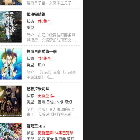
常的日子里，女高中生见子.....
银魂完结篇
状态：
共6集全
类型：
简介：在江户歌舞伎町那条熙
熙攘攘、充满梦幻与现实交.....
热血自由式第一季
状态：
共6集全
类型：
热血
简介：《Free!》又名《Free!男
子游泳部》《.....
拯救拉米莉丝
状态：
更新至1集
类型：
冒险
,
日语
,
TV版
,
奇幻
简介：哇哦！令人激动的新闻
来了！我听说《拯救拉米莉.....
游戏王5D's
状态：
更新至第154集已完结
类型：
犯罪
,
百合
,
泡面番
,
萝莉
,