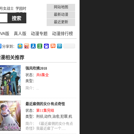
网站地图
月女战士
学园时
间停止
最新动漫
最近更新
VA版
真人版
动漫专题
动漫排行榜
分享到：
动漫相关推荐
强风吹拂2018
状态：
共6集全
类型：
简介：...
最近雇佣的女仆有点奇怪
状态：
第11集完结
类型：
刑侦
,
动作
,
治愈
,
犯罪
,
机
械
,
社会
,
悬疑
,
少年
,
武侠
,
少年爱
,
简介： 《最近雇佣的女仆有点
娱乐
奇怪》我最近雇了一个.....
,
恋爱
,
TV版
,
奇幻
,
剧情
,
日语