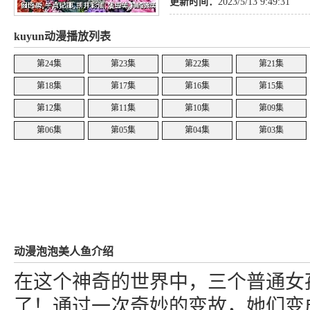
更新时间：
2023/5/13 9:49:31
kuyun动漫播放列表
第24集
第23集
第22集
第21集
第18集
第17集
第16集
第15集
第12集
第11集
第10集
第09集
第06集
第05集
第04集
第03集
动漫泡泡美人鱼介绍
在这个神奇的世界中，三个普通女
了！通过一次奇妙的变故，她们变