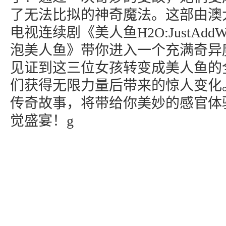
了无法比拟的神奇魔法。这部由澳
电视连续剧《美人鱼H2O:JustAdd
泡美人鱼》带你进入一个充满奇异
见证到这三位女孩转变成美人鱼的
们获得无限力量后带来的惊人变化
传奇故事，将带给你美妙的感官体
觉盛宴！g