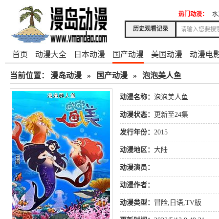
热门动漫：
水
历史观看记录
首页
动漫大全
日本动漫
国产动漫
美国动漫
动漫电
当前位置：
漫岛动漫
»
国产动漫
»
泡泡美人鱼
动漫名称：
泡泡美人鱼
动漫状态：
更新至24集
发行年份：
2015
动漫地区：
大陆
动漫演员：
动漫作者：
动漫类型：
冒险
,
日语
,
TV版