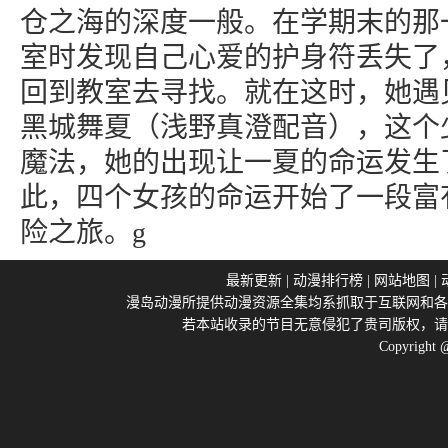
仓之海的深度一般。在学期末的那
室时发现自己心爱的护身符丢失了
回到教室去寻找。就在这时，她遇
黑城舞夏（浅野真澄配音），这个
魔法，她的出现让一夏的命运发生
此，四个女孩的命运开始了一段富
险之旅。g
最新更新
|
动漫排行榜
|
网站地图
|
漫岛动漫所提供动漫资源全集均系抓取于互联网和各
若本站收录的节目无意侵犯了贵司版权，请
Copyright 