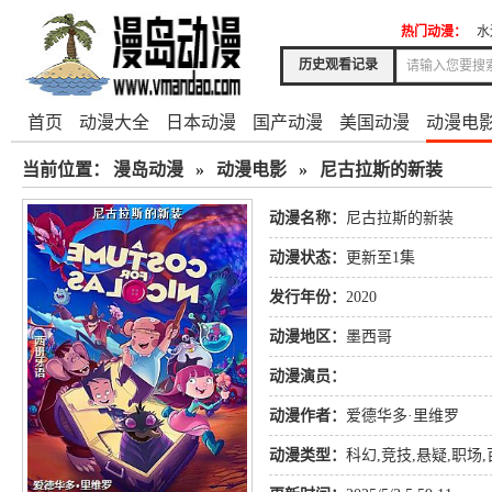
热门动漫：
水
历史观看记录
首页
动漫大全
日本动漫
国产动漫
美国动漫
动漫电
当前位置：
漫岛动漫
»
动漫电影
»
尼古拉斯的新装
动漫名称：
尼古拉斯的新装
动漫状态：
更新至1集
发行年份：
2020
动漫地区：
墨西哥
动漫演员：
动漫作者：
爱德华多·里维罗
动漫类型：
科幻
,
竞技
,
悬疑
,
职场
,