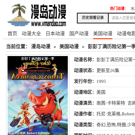
热门动漫：
水
历史观看记录
首页
动漫大全
日本动漫
国产动漫
美国动漫
动漫电
当前位置：
漫岛动漫
»
美国动漫
»
彭彭丁满历险记第一
动漫名称：
彭彭丁满历险记第
动漫状态：
更新至26集
发行年份：
1995
动漫地区：
美国
动漫演员：
南茜·卡特莱特
吉
拉
奎頓·佛林
凯姆·克拉克
动漫作者：
托尼·克莱格,Robert 
动漫类型：
奇幻
,
恐怖
,
特摄
,
少