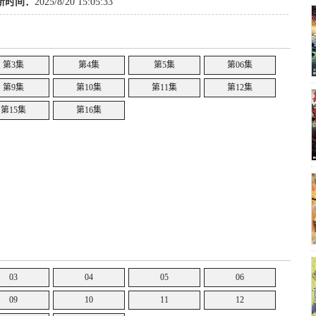
子
,
其他
,
爱情
,
机械
,
女性向
,
国语
,
动画
新时间：
2025/8/20 15:05:33
第3集
第4集
第5集
第06集
第9集
第10集
第11集
第12集
第15集
第16集
03
04
05
06
09
10
11
12