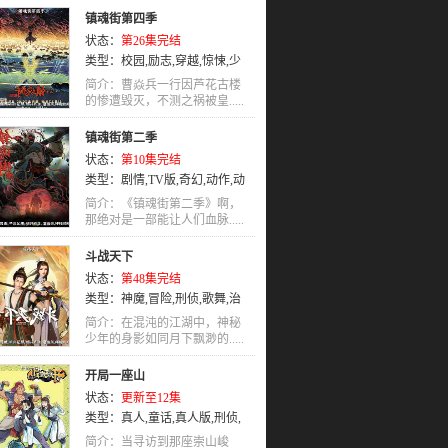
镇魂街第四季
状态：
第26集完结
类型：
校园
,
励志
,
穿越
,
惊悚
,
少
年
,
剧情
,
国语
,
动作
,
动画
简介：曹焱兵一行因芦花古楼
的惨遭毁灭，不测之祸被皇.....
镇魂街第二季
状态：
第10集完结
类型：
剧情
,
TV版
,
奇幻
,
动作
,
动
画
,
国语
简介：《镇魂街第二季》啊，
那绝对是一部能让人们血脉.....
斗战天下
状态：
第48集完结
类型：
神魔
,
冒险
,
刑侦
,
歌舞
,
治
愈
,
童话
,
动作
,
犯罪
,
机械
,
轻松
,
国
简介：在混沌的江湖中，神秘
语
少年的身影如同月下飘渺的.....
开局一座山
状态：
更新至12集
类型：
真人
,
童话
,
真人版
,
刑侦
,
少女
,
喜剧
,
热血
,
搞笑
,
科幻
,
忍者
,
简介：当寻访到那座崇山峻