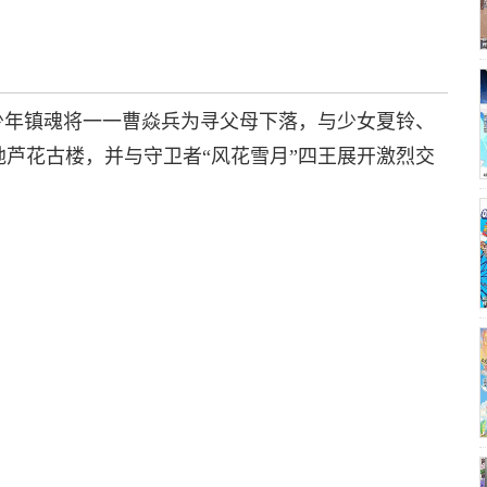
少年镇魂将一一曹焱兵为寻父母下落，与少女夏铃、
芦花古楼，并与守卫者“风花雪月”四王展开激烈交