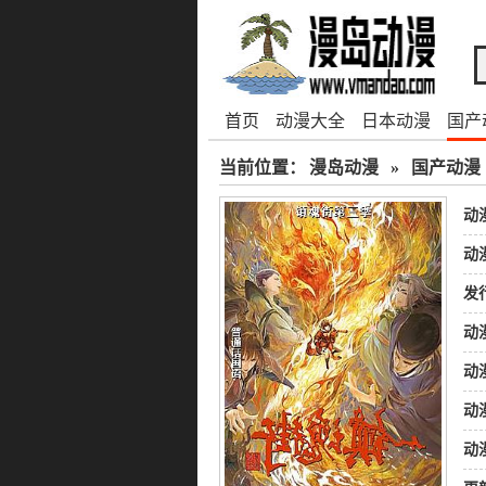
首页
动漫大全
日本动漫
国产
当前位置：
漫岛动漫
»
国产动漫
动
动
发
动
动
动
动