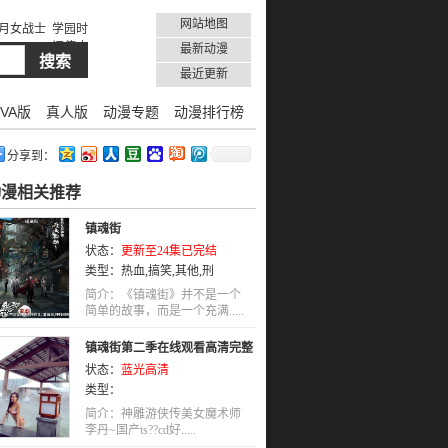
网站地图
月女战士
学园时
间停止
最新动漫
最近更新
VA版
真人版
动漫专题
动漫排行榜
分享到：
动漫相关推荐
镇魂街
状态：
更新至24集已完结
类型：
热血
,
搞笑
,
其他
,
刑
侦
,
LOLI
,
社会
,
后宫
,
亲情
,
耽美
,
简介：《镇魂街》并不是一个
冒险
简单的故事，而是一个充满.....
,
剧情
,
国语
,
TV版
镇魂街第二季在线观看高清完整
状态：
蓝光高清
版
类型：
简介：神雕游侠传美女魔术师
李丹~国产ts??cd好.....