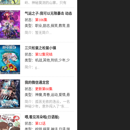
机械
岭、神秘莫测的山寨，只有
,
国语
两.....
气运之子:我可以无限暴击 动态
状态：
第106集
漫画
类型：
职业
,
励志
,
搞笑
,
教育
,
喜
剧
,
校园
,
战斗
,
真人
,
真人版
,
武侠
,
简介：暂无简介...
科幻
,
社会
,
穿越
,
冒险
,
治愈
,
轻松
,
惊悚
,
艺术
,
亲情
,
同人
,
歌舞
,
耽美
,
三只松鼠之松鼠小镇
神话
,
机械
,
LOLI
,
童话
,
吸血鬼
,
娱
状态：
第52集完结
乐
,
推理
,
动作
,
少女
,
职场
,
女性向
,
类型：
机战
,
其他
,
刑侦
,
少年
,
少
机战
,
运动
,
动画
,
青春
,
其他
,
侦探
,
年爱
,
机械
,
国语
热血
,
神魔
,
百合
,
特摄
,
泡面番
,
剧
简介：g...
情
,
奇幻
,
忍者
,
犯罪
,
恋爱
,
魔法
,
竞
技
,
刑侦
,
萝莉
,
历史
,
未来
,
玄幻
,
宠
我的微信通龙宫
物
,
少年爱
,
亲子
,
战争
,
益智
,
恐怖
,
状态：
更新第60集
格斗
,
后宫
,
国语
,
爱情
,
悬疑
,
少年
类型：
神魔
,
青春
,
运动
,
爱情
,
悬
疑
,
战争
,
犯罪
,
未来
,
历史
,
热血
,
格
简介：孤苦无依的洛云，一名
斗
神秘少年，意外闯入了“东.....
,
亲子
,
教育
,
治愈
,
社会
,
刑侦
,
同
人
,
武侠
,
冒险
,
励志
,
其他
,
少女
,
科
喂,看见耳朵啦(日语版)
幻
,
恐怖
,
特摄
,
泡面番
,
少年
,
国语
状态：
第12话
类型：
校园
,
搞笑
,
神话
,
日语
,
国