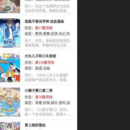
语
,
歌舞
,
轻松
简介：在这个充满奇幻与现实
交织的世界里，勇敢的单身.....
我真不想当学神 动态漫画
状态：
第17集完结
类型：
教育
,
歌舞
,
武侠
,
玄幻
,
热
血
,
国语
,
奇幻
简介：何亮，曾经是校园里的
璀璨星辰，学霸中的天之骄.....
大头儿子和小头爸爸
状态：
第156集完结
类型：
国语
,
动画
简介：《大头儿子小头爸爸》
这部国产童话系列片，简直.....
小狮子赛几第二季
状态：
第70集完结
类型：
青春
,
侦探
,
娱乐
,
冒险
,
战
斗
,
萝莉
,
运动
,
特摄
,
玄幻
,
喜剧
,
格
简介：《小狮子赛几》系列，
斗
是一个史无前例的、震撼人.....
,
益智
,
历史
,
同人
,
职场
,
推理
,
动
作
,
泡面番
,
亲情
,
宠物
,
爱情
,
犯罪
,
爱上她的理由
惊悚
,
动画
,
女性向
,
国语