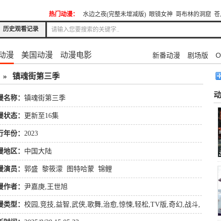
热门动漫：
水边之夜(完整未增减版)
眼镜女神
哥布林的洞窟
苍
历史观看记录
动漫
美国动漫
动漫电影
新番动漫
剧场版
O
»
镇魂街第三季
漫名称：
镇魂街第三季
漫状态：
更新至16集
行年份：
2023
漫地区：
中国大陆
漫演员：
郭盛
黎筱濛
图特哈蒙
锦鲤
漫作者：
尹嘉庚,王世旭
漫类型：
校园
,
竞技
,
益智
,
武侠
,
歌舞
,
治愈
,
惊悚
,
轻松
,
TV版
,
奇幻
,
战斗
,